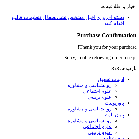
اخبار و اطلاعیه ها
دسته ای برای اخبار مشخص نشد،لطفا از تنظیمات قالب
اقدام کنید
Purchase Confirmation
Thank you for your purchase!
Sorry, trouble retrieving order receipt.
بازدیدها: 1858
ادبیات تحقیق
روانشناسی و مشاوره
علوم اجتماعی
علوم تربیتی
پاورپوینت
روانشناسی و مشاوره
پایان نامه
روانشناسی و مشاوره
علوم اجتماعی
علوم تربیتی
پرسشنامه