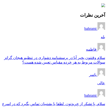
آخرین نظرات
bahrami
بله
فاطمه
سلام وقتتون بخیر آیا در پرسشنامه دشواری در تنظیم هیجان گراتز
سوالات مربوط به هر خرده مقیاس تعیین شده هست؟
یاسر
عالی
bahrami
سلام. با تشکر از خریدتون. لطفا با پشتیبان تماس بگیرد که در اسرع