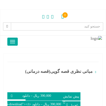
0
مبانی نظری قصه گویی(قصه درمانی)
390,000 ریال – دانلود
پیش نمایش
راهنما