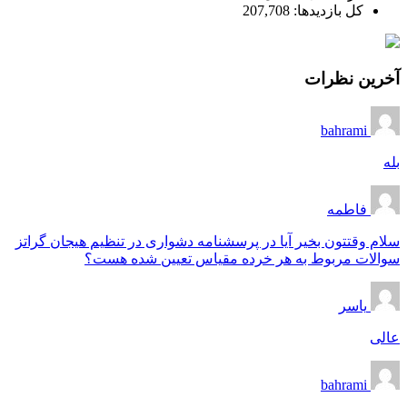
کل بازدیدها:
207,708
آخرین نظرات
bahrami
بله
فاطمه
سلام وقتتون بخیر آیا در پرسشنامه دشواری در تنظیم هیجان گراتز
سوالات مربوط به هر خرده مقیاس تعیین شده هست؟
یاسر
عالی
bahrami