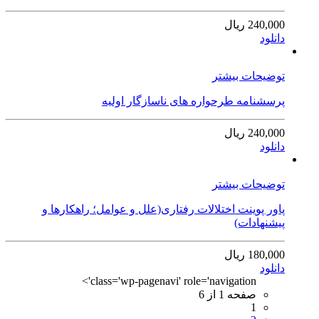
240,000 ریال
دانلود
توضیحات بیشتر
پرسشنامه طرحواره های ناسازگار اولیه
240,000 ریال
دانلود
توضیحات بیشتر
پاور پوینت اختلالات رفتاری(علل و عوامل؛ راهکارها و
پیشنهادات)
180,000 ریال
دانلود
class='wp-pagenavi' role='navigation'>
صفحه 1 از 6
1