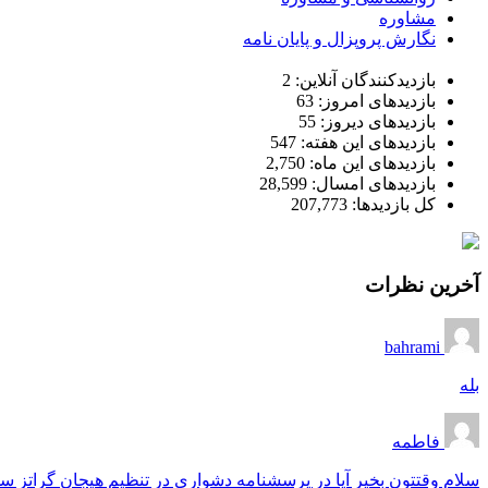
مشاوره
نگارش پروپزال و پایان نامه
بازدیدکنندگان آنلاین:
2
بازدیدهای امروز:
63
بازدیدهای دیروز:
55
بازدیدهای این هفته:
547
بازدیدهای این ماه:
2,750
بازدیدهای امسال:
28,599
کل بازدیدها:
207,773
آخرین نظرات
bahrami
بله
فاطمه
سلام وقتتون بخیر آیا در پرسشنامه دشواری در تنظیم هیجان گراتز