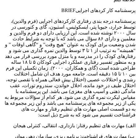
پرسشنامه کار کردهای اجراییBRIEF
پرسشنامه درجه بندی رفتاری کارکردهای اجرایی (فرم والدین)،
توسط جرارد، جیویا پتر، ایسکوئیس، استیون، گای و کنورسی در
سال ۲۰۰۰ نوشته شده است. این ارزیابی دارای دو فرم والدین و
معلمین و دارای ۸۶ سؤال می باشد که با توجه به شرایط حادث
شدن وضعیت برای کودک به عنوان “هیچ وقت” و “گاهی اوقات ” و
“همیشه” به ترتیب از ۱ تا ۳ توسط والدین نمره گذاری می شود و
رفتارهای کودک را در مدرسه و یا منزل مورد بررسی قرار می دهد
و به منظور تفسیر رفتاری عملکرد اجرایی کودکان ۵ تا ۱۸ ساله
طراحی شده است (گای و همکاران، ۲۰۰۰). زمان تکمیلی این فرم
بین ۱۰ تا ۱۵ دقیقه است. جامعه مورد هدف ان شامل اختلالت
رشدی و اختلالات عصبی (اختلال بیش قعالی همراه با تقصی توجه،
اختلال طیف در خود مانده، اخلال خواندن، سندروم تورات، عقب
ماندگی ذهنی و آسیب های مغزی) می باشد. این پرسشنامه با
مقیاس لیکرت نمره گذاری می شود. هر کدام از سؤالات مربوط به
یکی از زیر مجموعه های پرسشنامه می باشد و این زیر مجموعه ها
به دو قسمت اصلی مهارت های تنظیم رفتار و مهارت های
فراشناخت تقسیم می شود که به شرح ذیل است:
الف) مهارت های تنظیم رفتار: بازداری، انتقالی، کنترلی هیجان
ب) مهارت های فراشناخت: برنامه ریزی، سازمان دهی مواد،