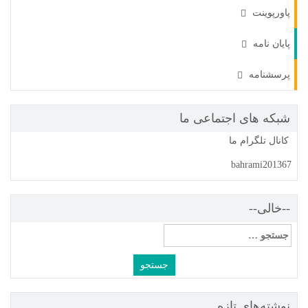
پاورپوینت
پایان نامه
پرسشنامه
شبکه های اجتماعی ما
کانال تلگرام ما
bahrami201367
--خالی--
جستجو
برای:
نوشته‌های تازه