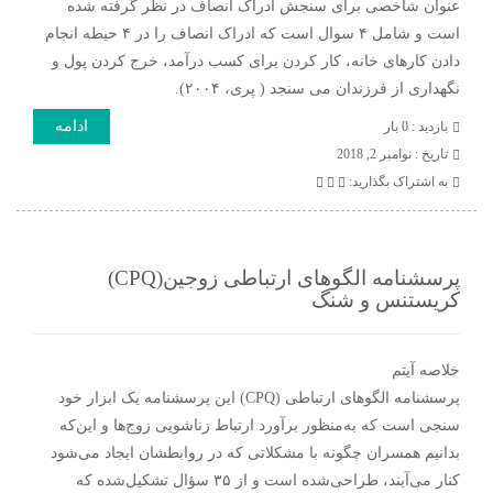
عنوان شاخصی برای سنجش ادراک انصاف در نظر گرفته شده
است و شامل ۴ سوال است که ادراک انصاف را در ۴ حیطه انجام
دادن کارهای خانه، کار کردن برای کسب درآمد، خرج کردن پول و
نگهداری از فرزندان می سنجد ( پری، ۲۰۰۴).
ادامه
بازدید : 0 بار
تاريخ : نوامبر 2, 2018
به اشتراک بگذارید:
پرسشنامه الگوهای ارتباطی زوجین(CPQ)
کریستنس و شنگ
خلاصه آیتم
پرسشنامه الگوهای ارتباطی (CPQ) این پرسشنامه یک ابزار خود
سنجی است که به‌منظور برآورد ارتباط زناشویی زوج‌ها و این‌که
بدانیم همسران چگونه با مشکلاتی که در روابطشان ایجاد می‌شود
کنار می‌آیند، طراحی‌شده است و از ۳۵ سؤال تشکیل‌شده که