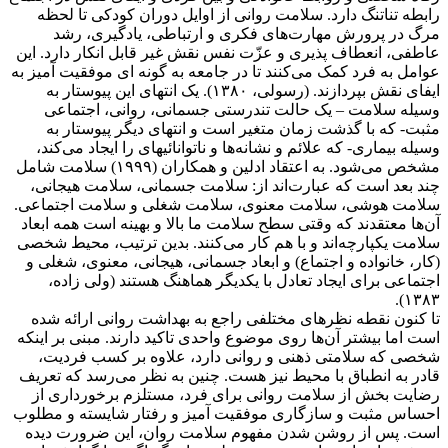
رابطه تناتنگ دارد. سلامت روانی از اوایل دوران کودکی تا لحظه
مرگ در پرورش مهارت‌های فکری و ارتباطی، یادگیری، رشد
عاطفی، انعطاف پذیری و عزّت نفس نقش غیر قابل انکار دارد. این
عوامل به فرد کمک می‌کنند تا در جامعه به گونه ای موفقیت آمیز به
ایفای نقش بپردازند. (رسولی، ۱۳۸۰). یک انتهای این پیوستار به
وسیله سلامت – یک حالت تندرستی جسمانی، روانی، اجتماعی
مثبت- که با گذشت زمان متغیر است و انتهای دیگر پیوستار به
وسیله بیماری- که علائم و نشانه‌ها و ناتوانائیهای را ایجاد می‌کند،
مشخص می‌شود. به اعتقاد ادلین و همکاران (۱۹۹۹) سلامت شامل
چند بعد است که عبارت‌اند از: سلامت جسمانی، سلامت هیجانی،
سلامت هوشی، سلامت معنوی، سلامت شغلی و سلامت اجتماعی.
آن‌ها معتقدند که وقتی سطح سلامت ما بالا و بهینه است همه ابعاد
سلامت یکپارچه‌اند و با هم کار می‌کنند. بدین ترتیب، محیط شخصی
(کار، خانواده و اجتماع) و ابعاد جسمانی، هیجانی، معنوی، شغلی و
اجتماعی برای ایجاد تعادل با یکدیگر هماهنگ هستند (ولی زاده،
۱۳۸۳).
تا کنون نقطه نظرهای مختلفی راجع به بهداشت روانی ارائه شده
است اما بیشتر آن‌ها روی موضوع واحدی تاکید دارند. مبنی بر اینکه
شخصی که سلامتی ذهنی و روانی دارد، علاوه بر کسب فردیت،
قادر به انطباق با محیط نیز هست. چنین به نظر می‌رسد که تعریف
رضایت بخش از سلامت روانی برای فرد، مستلزم برخورداری از
احساس مثبت و سازگاری موفقیت آمیز و رفتار شایسته و مطلوب
است. پس از روشن شدن مفهوم سلامت روان، این ضرورت دیده