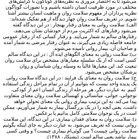
می‌شود تا به اختصار مروری به نظریه‌های گوناگون با گرایش‌های
مختلف در مورد ظرفیت انسان داشته باشیم و با تصورات گوناگون
نظریه پردازان از مفهوم سلامت روان و ماهیت انسان بیشتر آشنا
شویم. در تعریف سلامت روان چهار دیدگاه از هم تفکیک شده‌اند:
الف): سلامت روانی به معنای رفتار بهنجار : در این دیدگاه گفته
می‌شود رفتارهای که اکثریت مردم از خودشان نشان می‌دهند،
رفتارهای سالم به شمار می‌آیند. و رفتار کسانی که از رفتار عمومی
جامعه فاصله زیادی می‌گیرند، به عنوان رفتار مرضی به شمار آمده
و صاحبان آن، بیمار روانی نامیده می‌شوند.
ب): سلامت روانی به معنای الگوهای ایده آل : در این دیدگاه سالم
کسی است که از یک سلسله معیارهای مشخص برای سلامت روان
تبعیت کند. این معیارها غالباً به وسیله روان شناسان و روان
پزشکان مشخص می‌شود.
ج): سلامت روان به معنای یک فرایند : در این دیدگاه سلامت روانی
یک پدیده واحد نیست که بتوانیم از آن در تمام مراحل زندگی استفاده
کنیم. به عبارت دیگر، هر مرحله از زندگی انسان اعم از کودکی،
نوجوانی، جوانی، میانسالی و کهنسالی سلامت روان معنای متفاوت
پیدا می‌کند. به این ترتیب بیماری روانی یک معنای تحولی خواهد
داشت، یعنی آنچه را در یک بزرگسال بیمار به شمار می‌آوریم، ممکن
است در یک نوجوان سلامتی کامل بدانیم یا برعکس.
د): سلامت روان به معنای فقدان بیماری: در این دیدگاه، این سلامت
روانی نیست که تعریف می‌شود. به عبارت دیگر به جای اینکه بگوئیم
سلامت روانی چیست؟ می گوئی‌ام بیماری چیست؟ و وقتی کسی
بیمار نباشد یعنی سالم است. (پشتکار، ۱۳۸۸).