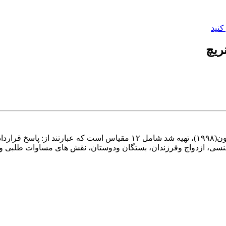
کنید
ریچ
پرسش نامه رضایت زناشویی انریچ که فرم ۴۷سؤالی آن توسط اولسون(۱۹۹۸)، ت
جنسی، ازدواج وفرزندان، بستگان ودوستان، نقش های مساوات طلبی 