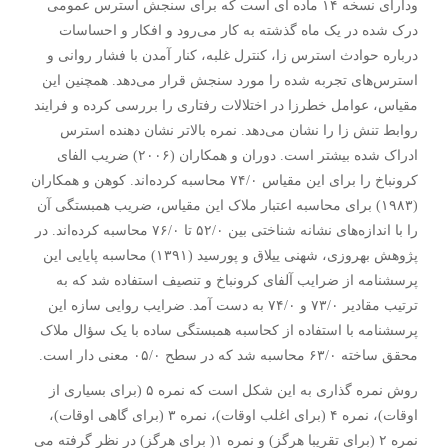
ودارای نسخه ۱۴ ماده ای است که برای سنجش استرس عمومی
درک شده در یک ماه گذشته به کار می‌رود و افکار و احساسات
درباره حوادث استرس زا، کنترل غلبه، کنار آمدن با فشار روانی و
استرس‌های تجربه شده را مورد سنجش قرار می‌دهد. همچنین این
مقیاس، عوامل خطرزا در اختلالات رفتاری را بررسی کرده و فرایند
روابط تنش زا را نشان می‌دهد. نمره بالاتر نشان دهنده استرس
ادراک شده بیشتر است. دوران و همکاران (۲۰۰۶) ضریب الفای
کرونباخ را برای این مقیاس ۷۴/۰ محاسبه کرده‌اند. کوهن و همکاران
(۱۹۸۳) برای محاسبه اعتبار ملاک این مقیاس، ضریب همبستگی آن
را با اندازه‌های نشانه شناختی بین ۵۲/۰ تا ۷۶/۰ محاسبه کرده‌اند. در
پژوهش بهروزی، شهنی ییلاق و پورسید (۱۳۹۱) محاسبه پایایی این
پرسشنامه از ضرایب آلفای کرونباخ و تنصیف استفاده شد که به
ترتیب مقادیر ۷۳/۰ و ۷۴/۰ به دست آمد. ضرایب روایی سازه این
پرسشنامه با استفاده از کحاسبه همبستگی ساده با یک سؤال ملاک
محقق ساخته ۶۳/۰ محاسبه شد که در سطح ۰۵/۰ معنی دار است.
روش نمره گذاری به این شکل است که نمره ۵ (برای بسیاری از
اوقات)، نمره ۴ (برای اغلب اوقات)، نمره ۳ (برای گاهی اوقات)،
نمره ۲ (برای تقریبا هرگز) و نمره ۱( برای هرگز) در نظر گرفته می