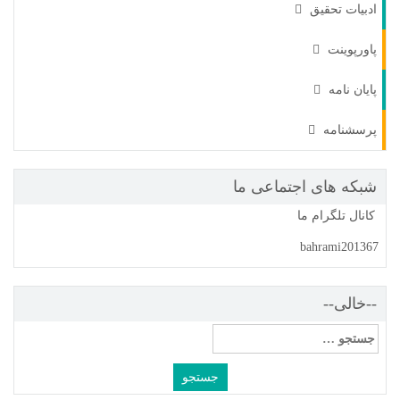
ادبیات تحقیق
پاورپوینت
پایان نامه
پرسشنامه
شبکه های اجتماعی ما
کانال تلگرام ما
bahrami201367
--خالی--
جستجو
برای: