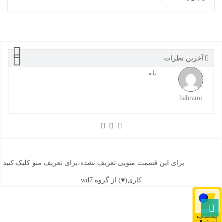
آخرین نظرات
بله
bahrami
برای این قسمت منویی تعریف نشده،برای تعریف منو کلیک کنید
کاری(♥) از گروه wd7