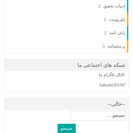
ادبیات تحقیق
پاورپوینت
پایان نامه
پرسشنامه
شبکه های اجتماعی ما
کانال تلگرام ما
bahrami201367
--خالی--
جستجو
برای: