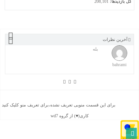
کل بازدیدها:
208,101
آخرین نظرات
بله
bahrami
برای این قسمت منویی تعریف نشده،برای تعریف منو کلیک کنید
کاری(♥) از گروه wd7