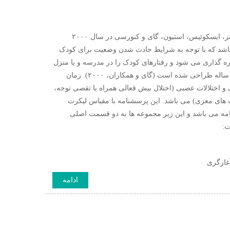
پرسشنامه درجه بندی رفتاری کارکردهای اجرایی (فرم والدین)، توسط جرارد، جیویا پتر، ایسکوئیس، استیون، گای و کنورسی در سال ۲۰۰۰
زیابی دارای دو فرم والدین و معلمین و دارای ۸۶ سؤال می باشد که با توجه به شرایط حادث شدن وضعیت برای کودک
ات ” و “همیشه” به ترتیب از ۱ تا ۳ توسط والدین نمره گذاری می شود و رفتارهای کودک را در مدرسه و یا منزل
مورد بررسی قرار می دهد و به منظور تفسیر رفتاری عملکرد اجرایی کودکان ۵ تا ۱۸ ساله طراحی شده است (گای و همکاران، ۲۰۰۰). زمان
اختلالت رشدی و اختلالات عصبی (اختلال بیش قعالی همراه با تقصی توجه،
ب های مغزی) می باشد. این پرسشنامه با مقیاس لیکرت
مه می باشد و این زیر مجموعه ها به دو قسمت اصلی
ت:
غازگری
ادامه