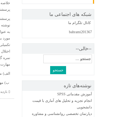
خلاصه آ
پرسشنام
شبکه های اجتماعی ما
کانال تلگرام ما
bahrami201367
--خالی--
اختلال
جستجو
نمره گ
برای:
مهارت 
الف) مه
ب) مها
نوشته‌های تازه
بازدید : 0 
آموزش مقدماتی SPSS
انجام تجزیه و تحلیل های آماری با قیمت
دانشجویی
دپارتمان تخصصی روانشناسی و مشاوره