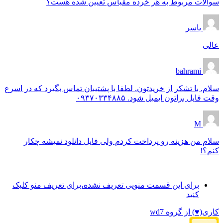
سوالات مربوط به هر خرده مقیاس تعیین شده هست؟
یاسر
عالی
bahrami
سلام. با تشکر از خریدتون. لطفا با پشتیبان تماس بگیرد که در اسرع
وقت فایل براتون ایمیل شود. ۰۹۳۷۰۳۳۴۸۸۵
M
سلام من هزینه رو پرداخت کردم ولی فایل دانلود نمیشه چکار
کنم؟!
برای این قسمت منویی تعریف نشده،برای تعریف منو کلیک
کنید
کاری(♥) از گروه wd7