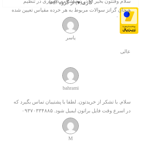
سلام وقتتون بخیر آیا در پرسشنامه دشواری در تنظیم
کاری(♥) از گروه wd7
هیجان گراتز سوالات مربوط به هر خرده مقیاس تعیین شده
هست؟
یاسر
عالی
bahrami
سلام. با تشکر از خریدتون. لطفا با پشتیبان تماس بگیرد که
در اسرع وقت فایل براتون ایمیل شود. ۰۹۳۷۰۳۳۴۸۸۵
M